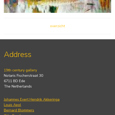
overzicht
Address
19th century gallery
Notaris Fischerstraat 30
6711 BD Ede
The Netherlands
Johannes Evert Hendrik Akkeringa
Louis Apol
Bernard Blommers