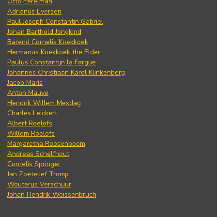
Otto Eerelman
Adrianus Eversen
Paul Joseph Constantin Gabriel
Johan Barthold Jongkind
Barend Cornelis Koekkoek
Hermanus Koekkoek the Elder
Paulus Constantijn la Fargue
Johannes Christiaan Karel Klinkenberg
Jacob Maris
Anton Mauve
Hendrik Willem Mesdag
Charles Leickert
Albert Roelofs
Willem Roelofs
Margaretha Roosenboom
Andreas Schelfhout
Cornelis Springer
Jan Zoetelief Tromp
Wouterus Verschuur
Johan Hendrik Weissenbruch