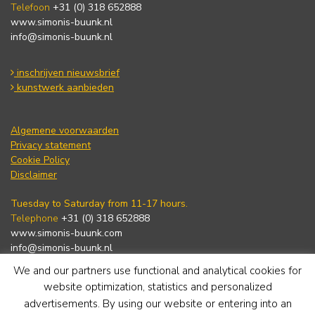
Telefoon
+31 (0) 318 652888
www.simonis-buunk.nl
info@simonis-buunk.nl
inschrijven nieuwsbrief
kunstwerk aanbieden
Algemene voorwaarden
Privacy statement
Cookie Policy
Disclaimer
Tuesday to Saturday from 11-17 hours.
Telephone
+31 (0) 318 652888
www.simonis-buunk.com
info@simonis-buunk.nl
We and our partners use functional and analytical cookies for
subscribe to newsletter
website optimization, statistics and personalized
advertisements. By using our website or entering into an