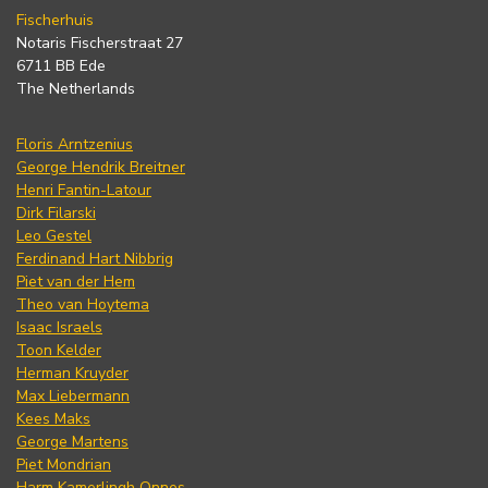
Fischerhuis
Notaris Fischerstraat 27
6711 BB Ede
The Netherlands
Floris Arntzenius
George Hendrik Breitner
Henri Fantin-Latour
Dirk Filarski
Leo Gestel
Ferdinand Hart Nibbrig
Piet van der Hem
Theo van Hoytema
Isaac Israels
Toon Kelder
Herman Kruyder
Max Liebermann
Kees Maks
George Martens
Piet Mondrian
Harm Kamerlingh Onnes