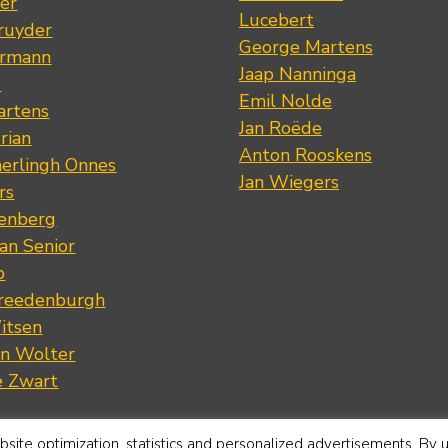
er
Lucebert
ruyder
George Martens
ermann
Jaap Nanninga
s
Emil Nolde
artens
Jan Roëde
rian
Anton Rooskens
erlingh Onnes
Jan Wiegers
rs
renberg
an Senior
p
Vreedenburgh
itsen
an Wolter
e Zwart
site optimization, statistics and personalized advertisements. By 