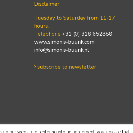
Disclaimer
Tuesday to Saturday from 11-17
hours.
Telephone
+31 (0) 318 652888
www.simonis-buunk.com
info@simonis-buunk.nl
subscribe to newsletter
using our website or entering into an agreement, you indicate that