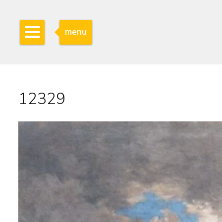
menu
12329