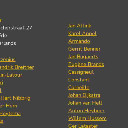
s
Jan Altink
scherstraat 27
Karel Appel
Ede
Armando
erlands
Gerrit Benner
Jan Bogaerts
tzenius
Eugène Brands
ndrik Breitner
Cassigneul
tin-Latour
Constant
ki
Corneille
l
Johan Dijkstra
 Hart Nibbrig
Johan van Hell
der Hem
Anton Heyboer
 Hoytema
Willem Hussem
ls
Ger Lataster