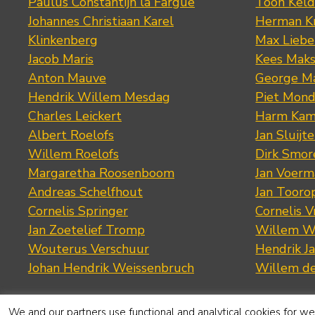
Paulus Constantijn la Fargue
Toon Keld
Johannes Christiaan Karel
Herman K
Klinkenberg
Max Lieb
Jacob Maris
Kees Mak
Anton Mauve
George M
Hendrik Willem Mesdag
Piet Mond
Charles Leickert
Harm Kam
Albert Roelofs
Jan Sluijte
Willem Roelofs
Dirk Smo
Margaretha Roosenboom
Jan Voerm
Andreas Schelfhout
Jan Tooro
Cornelis Springer
Cornelis 
Jan Zoetelief Tromp
Willem W
Wouterus Verschuur
Hendrik J
Johan Hendrik Weissenbruch
Willem d
We and our partners use functional and analytical cookies for web