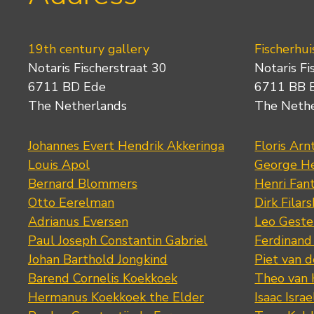
19th century gallery
Fischerhui
Notaris Fischerstraat 30
Notaris Fi
6711 BD Ede
6711 BB 
The Netherlands
The Neth
Johannes Evert Hendrik Akkeringa
Floris Arn
Louis Apol
George He
Bernard Blommers
Henri Fan
Otto Eerelman
Dirk Filars
Adrianus Eversen
Leo Geste
Paul Joseph Constantin Gabriel
Ferdinand
Johan Barthold Jongkind
Piet van 
Barend Cornelis Koekkoek
Theo van
Hermanus Koekkoek the Elder
Isaac Israe