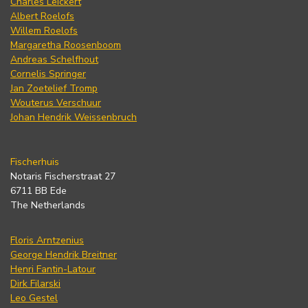
Charles Leickert
Albert Roelofs
Willem Roelofs
Margaretha Roosenboom
Andreas Schelfhout
Cornelis Springer
Jan Zoetelief Tromp
Wouterus Verschuur
Johan Hendrik Weissenbruch
Fischerhuis
Notaris Fischerstraat 27
6711 BB Ede
The Netherlands
Floris Arntzenius
George Hendrik Breitner
Henri Fantin-Latour
Dirk Filarski
Leo Gestel