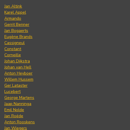
Jan Altink
Karel Appel
Armando
Gerrit Benner
Jan Bogaerts
Eugène Brands
Cassigneul
Constant
Corneille
Johan Dijkstra
Johan van Hell
Anton Heyboer
Willem Hussem
Ger Lataster
Lucebert
George Martens
Jaap Nanninga
Emil Nolde
Jan Roëde
Anton Rooskens
Jan Wiegers