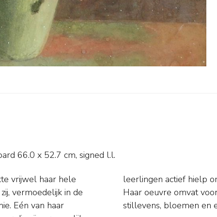
oard
66.0
x
52.7
cm, signed l.l.
e vrijwel haar hele
lfstandig kunstenaar.
ij, vermoedelijk in de
he stijl geschilderde
mie. Eén van haar
stillevens, bloemen en e