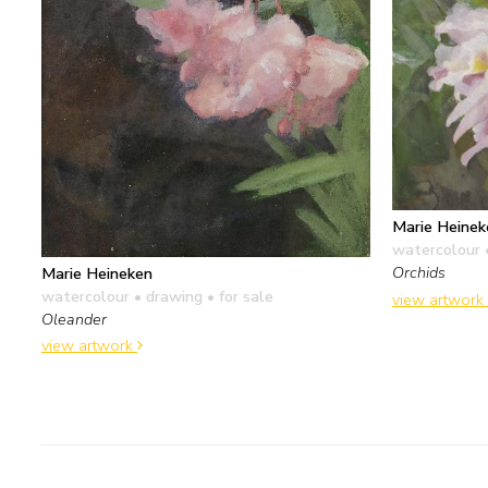
Marie Heinek
watercolour 
Orchids
Marie Heineken
watercolour • drawing
• for sale
view artwork
Oleander
view artwork