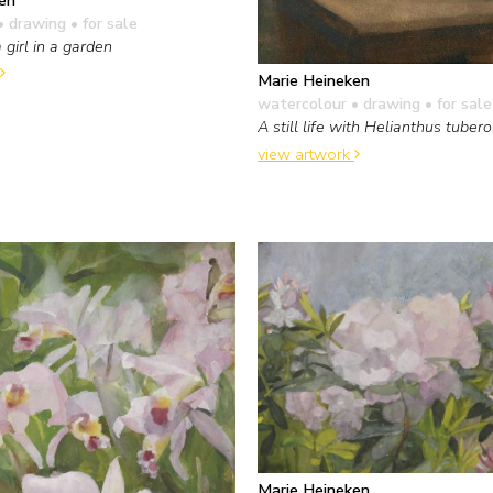
• drawing
• for sale
a girl in a garden
Marie Heineken
watercolour • drawing
• for sale
A still life with Helianthus tuber
view artwork
Marie Heineken