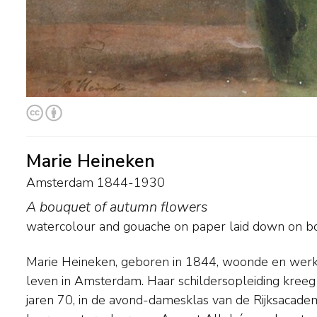
Marie Heineken
Amsterdam 1844-1930
A bouquet of autumn flowers
watercolour and gouache on paper laid down on b
Marie Heineken, geboren in 1844, woonde en werkt
leerlingen actief hielp om zich te ontwikkelen als ze
leven in Amsterdam. Haar schildersopleiding kreeg z
Haar oeuvre omvat vooral in vrij-impressionistisc
jaren 70, in de avond-damesklas van de Rijksacade