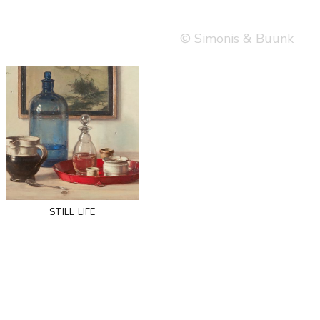
© Simonis & Buunk
still life