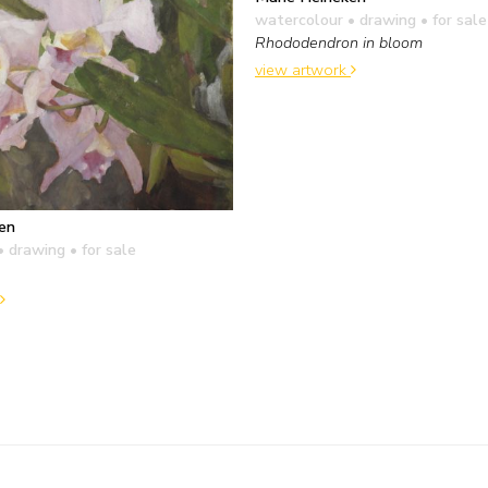
watercolour • drawing
• for sale
Rhododendron in bloom
view artwork
en
• drawing
• for sale