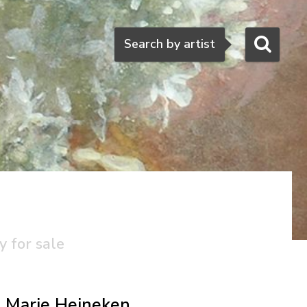
Search
Search by artist
y for sale
Marie Heineken