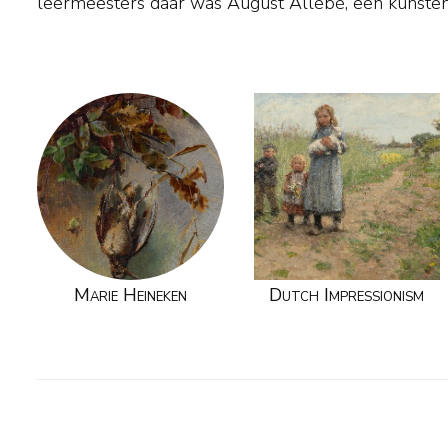
leermeesters daar was August Allebé, een kunstena
Marie Heineken
Dutch Impressionism