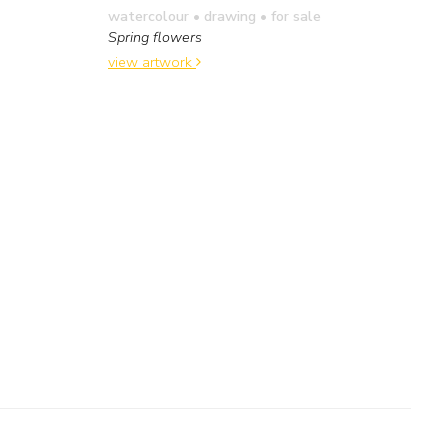
watercolour • drawing
• for sale
Spring flowers
view artwork