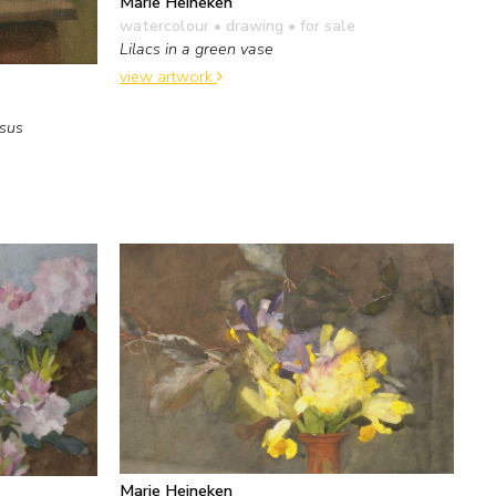
Marie Heineken
watercolour • drawing
• for sale
Lilacs in a green vase
view artwork
osus
Marie Heineken