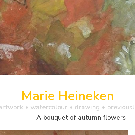
Marie Heineken
artwork •
watercolour
• drawing • previousl
A bouquet of autumn flowers