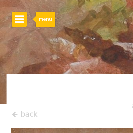
menu
back