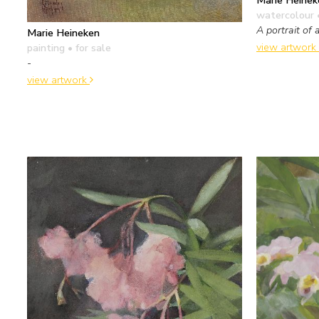
watercolour 
A portrait of 
Marie Heineken
view artwork
painting
• for sale
-
view artwork